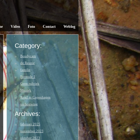
me
Video
Foto
Contact
Weblog
Category:
Boudycam
de Reunie
familie
Formule 1
Geen rubriek
Muziek
Road to Copenhagen
verbouwing
Archives:
februari 2025
november 2023
oktober 2023