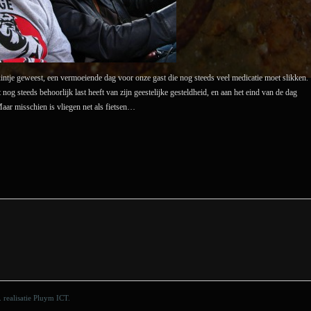
tuintje geweest, een vermoeiende dag voor onze gast die nog steeds veel medicatie moet slikken.
og steeds behoorlijk last heeft van zijn geestelijke gesteldheid, en aan het eind van de dag
aar misschien is vliegen net als fietsen…
. realisatie
Pluym ICT
.