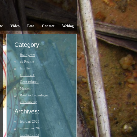
me
Video
Foto
Contact
Weblog
Category:
Boudycam
de Reunie
familie
Formule 1
Geen rubriek
Muziek
Road to Copenhagen
verbouwing
Archives:
februari 2025
november 2023
oktober 2023