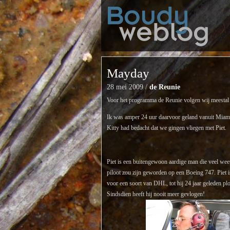
Mayday
28 mei 2009 /
de Reunie
Voor het programma de Reunie volgen wij meestal
Ik was amper 24 uur daarvoor geland vanuit Miami,
Kitty had bedacht dat we gingen vliegen met Piet.
Piet is een buitengewoon aardige man die veel weet 
piloot zou zijn geworden op een Boeing 747. Piet 
voor een soort van DHL, tot hij 24 jaar geleden pl
Sindsdien heeft hij nooit meer gevlogen!