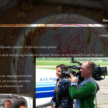
Ho
1 reactie
 bijzondere personen. Zo ook twee weken geleden.
 als ik weer op weg ben naar het vliegveld. Dit keer was het vliegveld Lelystad. Regisseur
van vliegtuigen en het liefst
is ook wel piloot geworden
ots schizofreen werd!