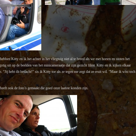
hebben Kitty en ik het achter in het vliegtuig niet al te breed als we met horten en stoten het
gstig uit op de beelden van het minicameraatje dat zijn gezicht filmt. Kitty en ik kijken elkaar
Jij hebt dit bedacht!” sis ik Kitty toe als ze tegen me zegt dat ze eruit wil. “Maar ik wist toch
heeft ook de foto’s gemaakt die goed onze laatste konden zijn.