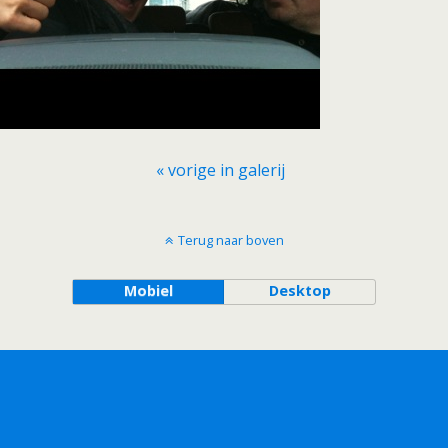
« vorige in galerij
Terug naar boven
Mobiel
Desktop